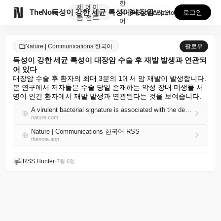
한
제
에이

TheNote
독성이 강한 세균 특성이 대장암 수술 후 재발 발생과 ...
국
GooglePlay
AppStore
로그인
품
전트
어
Nature | Communications 한국어
팔로우
독성이 강한 세균 특성이 대장암 수술 후 재발 발생과 연관되
어 있다
대장암 수술 후 환자의 최대 3분의 1에서 암 재발이 발생합니다. 
본 연구에서 저자들은 수술 당일 존재하는 악성 장내 미생물 서
명이 인간 환자에서 재발 발생과 연관된다는 것을 보여줍니다.
A virulent bacterial signature is associated with the development of recurrence following colorectal cancer surgery
nature.com
Nature | Communications 한국어 RSS
thenote.app
RSS Hunter
•
7월 6일