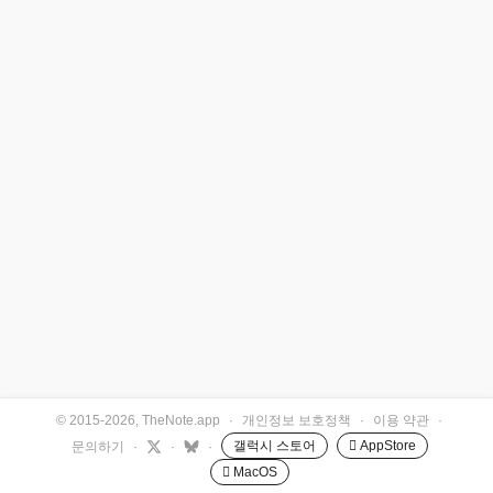
© 2015-2026, TheNote.app
·
개인정보 보호정책
·
이용 약관
·
갤럭시 스토어
 AppStore
문의하기
·
·
·
 MacOS