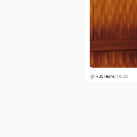
RSS Hunter
•
7월 2일