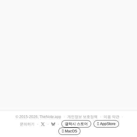
© 2015-2026, TheNote.app
·
개인정보 보호정책
·
이용 약관
·
갤럭시 스토어
 AppStore
문의하기
·
·
·
 MacOS