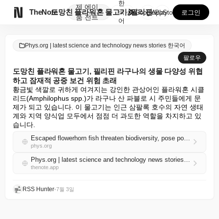
한
제
에이

TheNote
도망친 플라워혼 물고기, 필리핀 라구나의 생물 다양성 ...
국
GooglePlay
AppStore
로그인
품
전트
어
Phys.org | latest science and technology news stories 한국어
팔로우
도망친 플라워혼 물고기, 필리핀 라구나의 생물 다양성 위협
하고 잠재적 공중 보건 위험 초래
황금빛 색깔로 귀하게 여겨지는 강인한 관상어인 플라워혼 시클
리드(Amphilophus spp.)가 라구나 산 파블로 시 주민들에게 문
제가 되고 있습니다. 이 물고기는 인근 삼팔록 호수의 자연 생태
계와 지역 양식업 모두에서 점점 더 과도한 역할을 차지하고 있
습니다.
Escaped flowerhorn fish threaten biodiversity, pose potential public health risks in Laguna, Philippines
phys.org
Phys.org | latest science and technology news stories 한국어 RSS
thenote.app
RSS Hunter
•
7월 3일