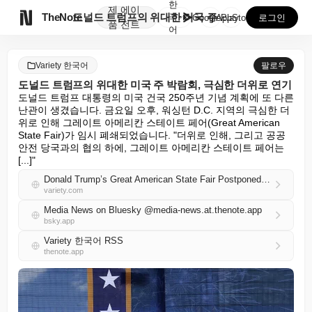
한
제
에이

TheNote
도널드 트럼프의 위대한 미국 주 박람회, 극심한 더위로...
국
GooglePlay
AppStore
로그인
품
전트
어
Variety 한국어
팔로우
도널드 트럼프의 위대한 미국 주 박람회, 극심한 더위로 연기
도널드 트럼프 대통령의 미국 건국 250주년 기념 계획에 또 다른 
난관이 생겼습니다. 금요일 오후, 워싱턴 D.C. 지역의 극심한 더
위로 인해 그레이트 아메리칸 스테이트 페어(Great American 
State Fair)가 임시 폐쇄되었습니다. "더위로 인해, 그리고 공공 
안전 당국과의 협의 하에, 그레이트 아메리칸 스테이트 페어는 
[...]"
Donald Trump’s Great American State Fair Postponed Due to Extreme Heat
variety.com
Media News on Bluesky @media-news.at.thenote.app
bsky.app
Variety 한국어 RSS
thenote.app