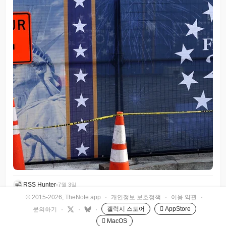
RSS Hunter
•
7월 3일
© 2015-2026, TheNote.app
·
개인정보 보호정책
·
이용 약관
·
갤럭시 스토어
 AppStore
문의하기
·
·
·
 MacOS