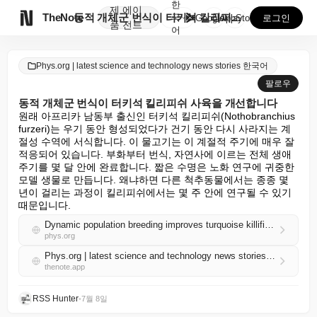
한
제
에이

TheNote
동적 개체군 번식이 터키석 킬리피쉬 사육을 개선합니다
국
GooglePlay
AppStore
로그인
품
전트
어
Phys.org | latest science and technology news stories 한국어
팔로우
동적 개체군 번식이 터키석 킬리피쉬 사육을 개선합니다
원래 아프리카 남동부 출신인 터키석 킬리피쉬(Nothobranchius 
furzeri)는 우기 동안 형성되었다가 건기 동안 다시 사라지는 계
절성 수역에 서식합니다. 이 물고기는 이 계절적 주기에 매우 잘 
적응되어 있습니다. 부화부터 번식, 자연사에 이르는 전체 생애 
주기를 몇 달 안에 완료합니다. 짧은 수명은 노화 연구에 귀중한 
모델 생물로 만듭니다. 왜냐하면 다른 척추동물에서는 종종 몇 
년이 걸리는 과정이 킬리피쉬에서는 몇 주 안에 연구될 수 있기 
때문입니다.
Dynamic population breeding improves turquoise killifish husbandry
phys.org
Phys.org | latest science and technology news stories 한국어 RSS
thenote.app
RSS Hunter
•
7월 8일