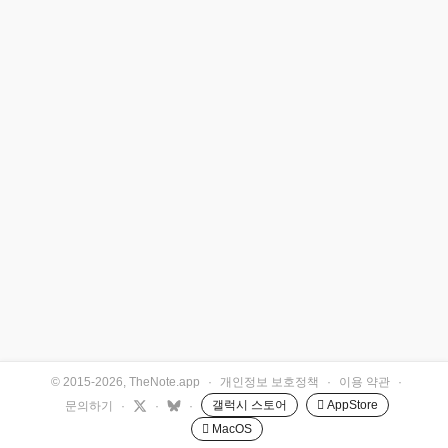
© 2015-2026, TheNote.app
·
개인정보 보호정책
·
이용 약관
·
갤럭시 스토어
 AppStore
문의하기
·
·
·
 MacOS