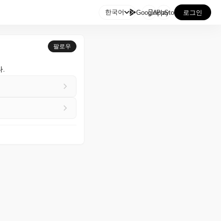

한국어
GooglePlay
AppStore
로그인
팔로우
다.