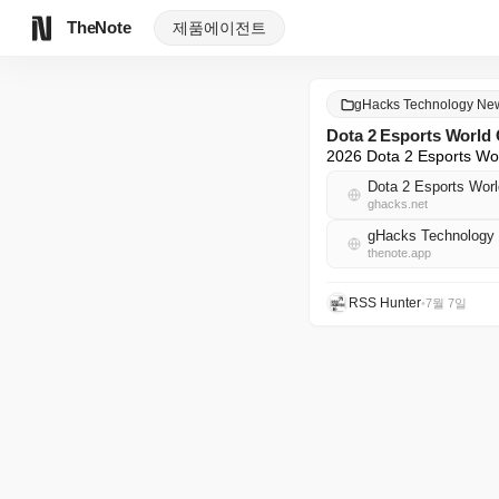
TheNote
제품
에이전트
gHacks Technology 
Dota 2 Esports W
2026 Dota 2 Espo
Dota 2 Esports Worl
ghacks.net
gHacks Technolo
thenote.app
RSS Hunter
•
7월 7일