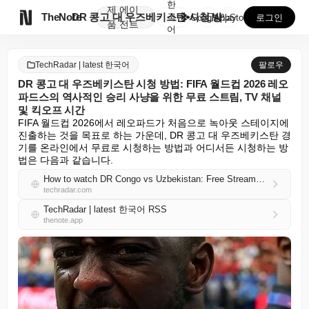
한
제
에이

TheNote
DR 콩고 대 우즈베키스탄 시청 방법: FIFA 월드컵...
국
GooglePlay
AppStore
로그인
품
전트
어
TechRadar | latest 한국어
팔로우
DR 콩고 대 우즈베키스탄 시청 방법: FIFA 월드컵 2026 레오
파드스의 역사적인 승리 사냥을 위한 무료 스트림, TV 채널
및 킥오프 시간
FIFA 월드컵 2026에서 레오파드가 처음으로 녹아웃 스테이지에 
진출하는 것을 목표로 하는 가운데, DR 콩고 대 우즈베키스탄 경
기를 온라인에서 무료로 시청하는 방법과 어디서든 시청하는 방
법은 다음과 같습니다.
How to watch DR Congo vs Uzbekistan: Free Streams, TV Channels & Kick-Off time for FIFA World Cup 2026 as Leopards hunt historic win
techradar.com
TechRadar | latest 한국어 RSS
thenote.app