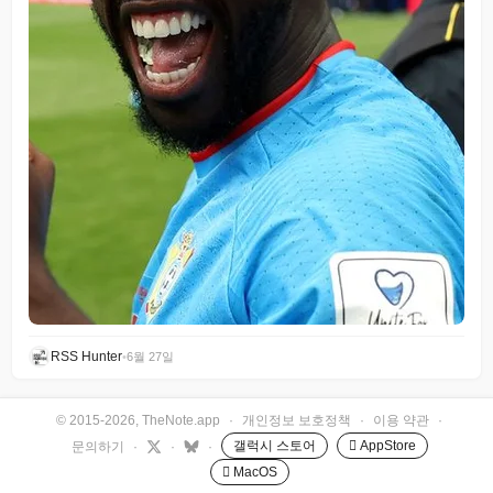
RSS Hunter
•
6월 27일
© 2015-2026, TheNote.app
·
개인정보 보호정책
·
이용 약관
·
갤럭시 스토어
 AppStore
문의하기
·
·
·
 MacOS