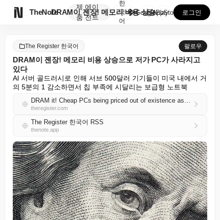
한
제
에이

TheNote
DRAM이 젠장! 메모리 비용 상승으로 저가 PC가 사...
국
GooglePlay
AppStore
로그인
품
전트
어
The Register 한국어
팔로우
DRAM이 젠장! 메모리 비용 상승으로 저가 PC가 사라지고
있다
AI 서버 골드러시로 인해 서브 500달러 기기들이 미국 내에서 거
의 5분의 1 감소하면서 칩 부족에 시달리는 보급형 노트북
DRAM it! Cheap PCs being priced out of existence as memory cost bites
theregister.com
The Register 한국어 RSS
thenote.app