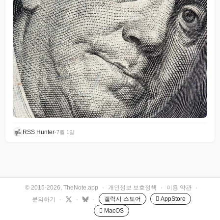
RSS Hunter
•
7월 1일
© 2015-2026, TheNote.app
·
개인정보 보호정책
·
이용 약관
·
갤럭시 스토어
 AppStore
문의하기
·
·
·
 MacOS