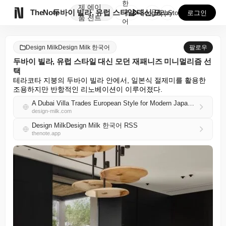
한
제
에이

TheNote
두바이 빌라, 유럽 스타일 대신 모던 재패니즈 미니멀리...
국
GooglePlay
AppStore
로그인
품
전트
어
Design MilkDesign Milk 한국어
팔로우
두바이 빌라, 유럽 스타일 대신 모던 재패니즈 미니멀리즘 선
택
테라코타 지붕의 두바이 빌라 안에서, 일본식 절제미를 활용한 
조용하지만 반항적인 리노베이션이 이루어졌다.
A Dubai Villa Trades European Style for Modern Japanese Minimalism
design-milk.com
Design MilkDesign Milk 한국어 RSS
thenote.app