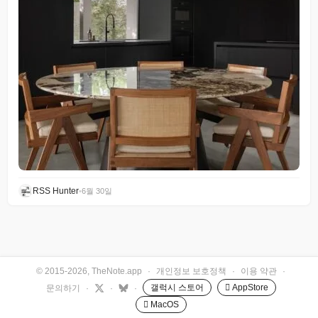
RSS Hunter
•
6월 30일
© 2015-2026, TheNote.app
·
개인정보 보호정책
·
이용 약관
·
갤럭시 스토어
 AppStore
문의하기
·
·
·
 MacOS