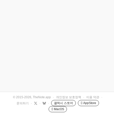
© 2015-2026, TheNote.app
·
개인정보 보호정책
·
이용 약관
·
갤럭시 스토어
 AppStore
문의하기
·
·
·
 MacOS