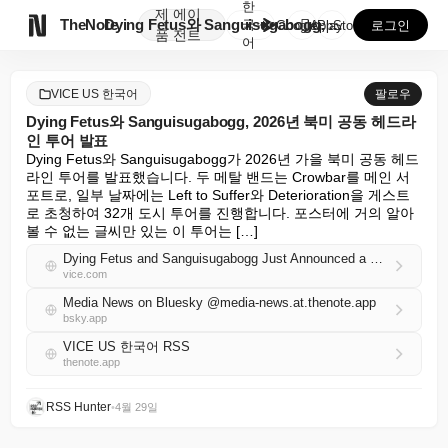
한
제
에이

TheNote
Dying Fetus와 Sanguisugabogg, 2...
국
GooglePlay
AppStore
로그인
품
전트
어
VICE US 한국어
팔로우
Dying Fetus와 Sanguisugabogg, 2026년 북미 공동 헤드라
인 투어 발표
Dying Fetus와 Sanguisugabogg가 2026년 가을 북미 공동 헤드
라인 투어를 발표했습니다. 두 메탈 밴드는 Crowbar를 메인 서
포트로, 일부 날짜에는 Left to Suffer와 Deterioration을 게스트
로 초청하여 32개 도시 투어를 진행합니다. 포스터에 거의 알아
볼 수 없는 글씨만 있는 이 투어는 […]
Dying Fetus and Sanguisugabogg Just Announced a Co-Headlining North American Tour for 2026
vice.com
Media News on Bluesky @media-news.at.thenote.app
bsky.app
VICE US 한국어 RSS
thenote.app
RSS Hunter
•
4월 29일