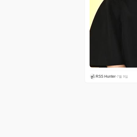
RSS Hunter
•
7월 9일