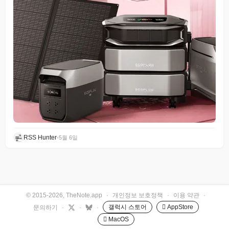
RSS Hunter
•
5월 6일
© 2015-2026, TheNote.app
·
개인정보 보호정책
·
이용 약관
·
갤럭시 스토어
 AppStore
문의하기
·
·
·
 MacOS