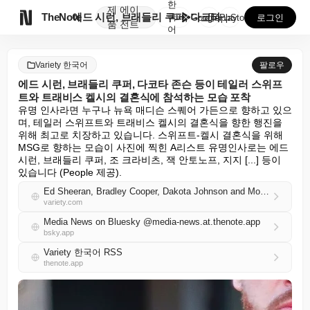
한
제
에이

TheNote
에드 시런, 브래들리 쿠퍼, 다코타 존슨 등이 테일러 ...
국
GooglePlay
AppStore
로그인
품
전트
어
Variety 한국어
팔로우
에드 시런, 브래들리 쿠퍼, 다코타 존슨 등이 테일러 스위프
트와 트래비스 켈시의 결혼식에 참석하는 모습 포착
유명 인사라면 누구나 뉴욕 매디슨 스퀘어 가든으로 향하고 있으
며, 테일러 스위프트와 트래비스 켈시의 결혼식을 향한 행진을 
위해 최고로 치장하고 있습니다. 스위프트-켈시 결혼식을 위해 
MSG로 향하는 모습이 사진에 찍힌 A리스트 유명인사로는 에드 
시런, 브래들리 쿠퍼, 조 크라비츠, 잭 안토노프, 지지 [...] 등이 
있습니다 (People 제공).
Ed Sheeran, Bradley Cooper, Dakota Johnson and More Pictured Heading to Taylor Swift and Travis Kelce’s Wedding
variety.com
Media News on Bluesky @media-news.at.thenote.app
bsky.app
Variety 한국어 RSS
thenote.app