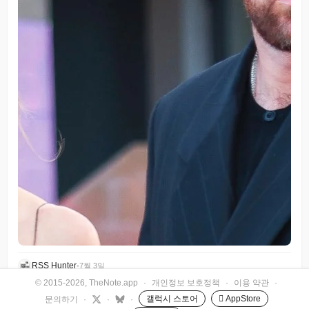
RSS Hunter
•
7월 3일
© 2015-2026, TheNote.app
·
개인정보 보호정책
·
이용 약관
·
갤럭시 스토어
 AppStore
문의하기
·
·
·