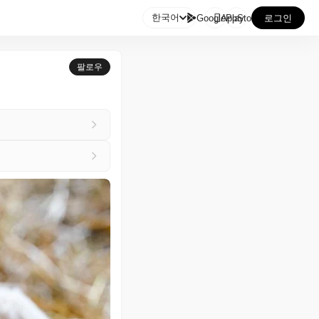

한국어
GooglePlay
AppStore
로그인
팔로우