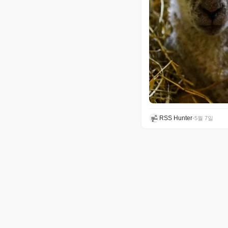
RSS Hunter
•
5월 7일