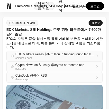
한
제
에이

TheNote
EDX Markets, SBI Holdings 주도 펀...
국
GooglePlay
AppStore
로그인
품
전트
어
CoinDesk 한국어
팔로우
EDX Markets, SBI Holdings 주도 펀딩 라운드에서 7,600만
달러 조달
EDX의 모델은 중앙 청산소를 통해 거래와 보관을 분리하여 기관 
고객을 대상으로 하며, 이를 통해 거래 상대방 위험을 최소화합
니다.
EDX Markets raises $76 million in funding round led by SBI Holdings
coindesk.com
Crypto News on Bluesky @crypto.at.thenote.app
bsky.app
CoinDesk 한국어 RSS
thenote.app