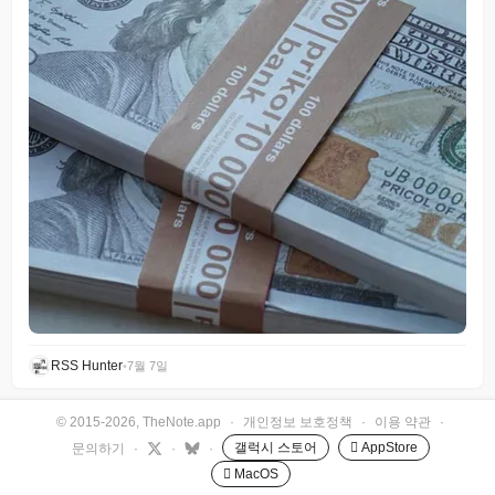
RSS Hunter
•
7월 7일
© 2015-2026, TheNote.app
·
개인정보 보호정책
·
이용 약관
·
갤럭시 스토어
 AppStore
문의하기
·
·
·
 MacOS