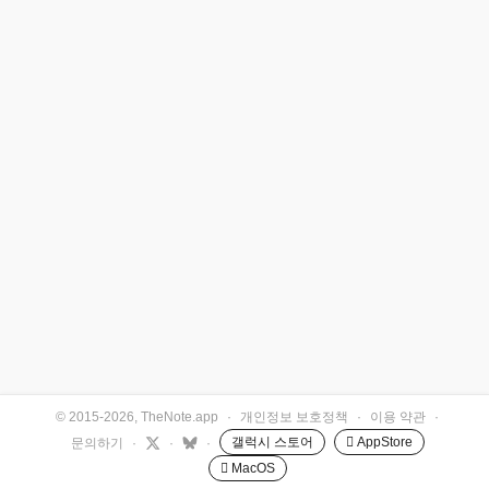
© 2015-2026, TheNote.app
·
개인정보 보호정책
·
이용 약관
·
갤럭시 스토어
 AppStore
문의하기
·
·
·
 MacOS