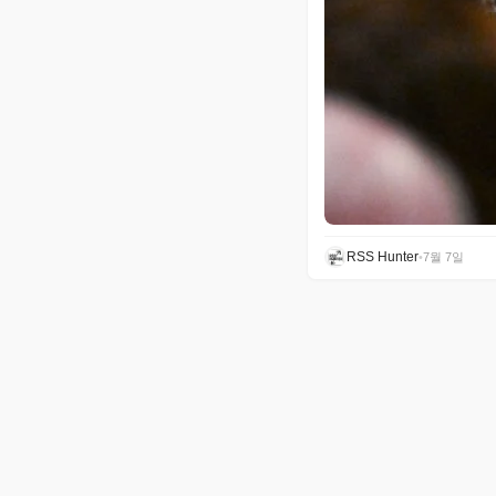
RSS Hunter
•
7월 7일