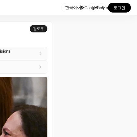

한국어
GooglePlay
AppStore
로그인
팔로우
isions