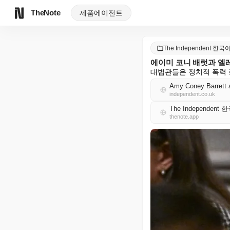
TheNote
제품
에이전트
The Independent 한국
에이미 코니 배럿과 엘레
대법관들은 정치적 폭력 
Amy Coney Barrett an
independent.co.uk
The Independent
thenote.app