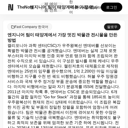
한
제
에이

TheNote
엔지니어 팀이 태양계에서 가장 멋진 박물관 전시물을 만...
국
GooglePlay
AppStore
로그인
품
전트
어
Fast Company 한국어
팔로우
엔지니어 팀이 태양계에서 가장 멋진 박물관 전시물을 만든
방법
캘리포니아 과학 센터(CSC)가 우주왕복선 엔데버를 선보이는 
특별한 박물관 전시를 공개했습니다. 엔데버는 실제 고체 로켓 
부스터와 마지막 비행 인증 외부 연료 탱크와 함께 조립되어 완
전히 수직으로 서 있습니다. 이 구성은 발사를 위해 케네디 우주 
센터에서의 모습을 재현합니다. 챌린저호의 대체품으로 제작된 
엔데버는 25번의 임무를 완수했으며, 1억 2,200만 마일 이상을 
비행하고 지구를 수천 번 궤도 비행했습니다. 허블 우주 망원경 
서비스와 국제 우주 정거장 부품 운송에 중요한 역할을 했습니
다. 마지막 비행에서는 알파 자기 분광계를 ISS에 전달했습니다. 
2011년 마지막 착륙 후, 엔데버는 CSC로 운송되었습니다. 6개
월간의 결합 절차인 "Go for Stack" 과정을 통해 185피트 높이의 
우주왕복선이 현재의 전시 상태에 이르렀습니다. 이 조립은 복잡
한 지진 공학 및 부품의 정밀한 정렬을 포함하여 엄청나게 어려
웠습니다. 팀은 박물관 환경에서 이전에 겪어보지 못한 수많은 
물류 및 기술적 난관을 극복했습니다. 엔데버는 취약함에도 불구
하고 최적의 보존을 위해 엄격한 보존 기준 하에 전시됩니다. 전
시는 2026년 11월 13일에 일반에 공개되며, 무료 입장을 위해서