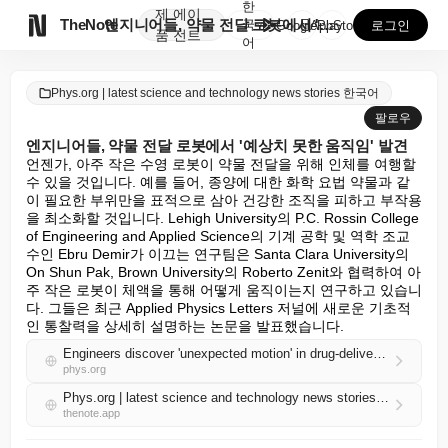
한
제
에이

TheNote
엔지니어들, 약물 전달 로봇에서 '예상치 못한 움직임'...
국
GooglePlay
AppStore
로그인
품
전트
어
Phys.org | latest science and technology news stories 한국어
팔로우
엔지니어들, 약물 전달 로봇에서 '예상치 못한 움직임' 발견
언젠가, 아주 작은 수영 로봇이 약물 전달을 위해 인체를 여행할 
수 있을 것입니다. 예를 들어, 종양에 대한 화학 요법 약물과 같
이 필요한 부위만을 표적으로 삼아 건강한 조직을 피하고 부작용
을 최소화할 것입니다. Lehigh University의 P.C. Rossin College 
of Engineering and Applied Science의 기계 공학 및 역학 조교
수인 Ebru Demir가 이끄는 연구팀은 Santa Clara University의 
On Shun Pak, Brown University의 Roberto Zenit와 협력하여 아
주 작은 로봇이 체액을 통해 어떻게 움직이는지 연구하고 있습니
다. 그들은 최근 Applied Physics Letters 저널에 새로운 기초적
인 통찰력을 상세히 설명하는 논문을 발표했습니다.
Engineers discover 'unexpected motion' in drug-delivery robots
phys.org
Phys.org | latest science and technology news stories 한국어 RSS
thenote.app