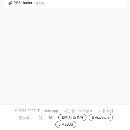
RSS Hunter
•
7월 6일
© 2015-2026, TheNote.app
·
개인정보 보호정책
·
이용 약관
·
갤럭시 스토어
 AppStore
문의하기
·
·
·
 MacOS