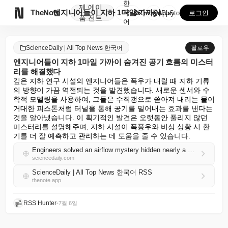
한
제
에이

TheNote
엔지니어들이 지하 1마일 가까이 숨겨진 공기 흐름의 미...
국
GooglePlay
AppStore
로그인
품
전트
어
ScienceDaily | All Top News 한국어
팔로우
엔지니어들이 지하 1마일 가까이 숨겨진 공기 흐름의 미스터
리를 해결했다
깊은 지하 연구 시설의 엔지니어들은 폭우가 내릴 때 지하 기류
의 방향이 가끔 역전되는 것을 발견했습니다. 새로운 센서와 수
학적 모델링을 사용하여, 그들은 수직갱으로 쏟아져 내리는 물이 
거대한 피스톤처럼 터널을 통해 공기를 밀어내는 효과를 낸다는 
것을 알아냈습니다. 이 획기적인 발견은 오랫동안 풀리지 않던 
미스터리를 설명해주며, 지하 시설이 폭풍우와 비상 상황 시 환
기를 더 잘 예측하고 관리하는 데 도움을 줄 수 있습니다.
Engineers solved an airflow mystery hidden nearly a mile underground
sciencedaily.com
ScienceDaily | All Top News 한국어 RSS
thenote.app
RSS Hunter
•
7월 6일