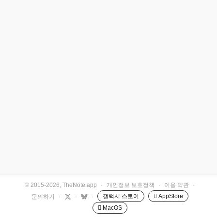
© 2015-2026, TheNote.app
·
개인정보 보호정책
·
이용 약관
·
갤럭시 스토어
 AppStore
문의하기
·
·
·
 MacOS