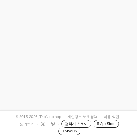
© 2015-2026, TheNote.app
·
개인정보 보호정책
·
이용 약관
·
갤럭시 스토어
 AppStore
문의하기
·
·
·
 MacOS