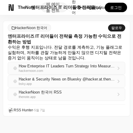
한
제
에이

TheNote
엔터프라이즈 IT 리더들이 전략을 측정 가능한 수익으로...
국
GooglePlay
AppStore
로그인
품
전트
어
HackerNoon 한국어
팔로우
엔터프라이즈 IT 리더들이 전략을 측정 가능한 수익으로 전
환하는 방법
수익은 후행 지표입니다. 전달 경로를 계측하고, 기능 플래그로 
실험하며, 저하를 관찰 가능하게 만들지 않으면 디지털 전략은 
증거 없이 움직이는 상태로 남을 것입니다.
How Enterprise IT Leaders Turn Strategy Into Measurable Revenue
hackernoon.com
Hacker & Security News on Bluesky @hacker.at.thenote.app
bsky.app
HackerNoon 한국어 RSS
thenote.app
RSS Hunter
•
5월 7일