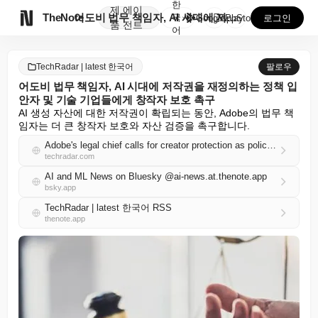
한
제
에이

TheNote
어도비 법무 책임자, AI 시대에 저작권을 재정의하는 ...
국
GooglePlay
AppStore
로그인
품
전트
어
TechRadar | latest 한국어
팔로우
어도비 법무 책임자, AI 시대에 저작권을 재정의하는 정책 입
안자 및 기술 기업들에게 창작자 보호 촉구
AI 생성 자산에 대한 저작권이 확립되는 동안, Adobe의 법무 책
임자는 더 큰 창작자 보호와 자산 검증을 촉구합니다.
Adobe's legal chief calls for creator protection as policymakers and tech companies reframe copyright in the era of AI
techradar.com
AI and ML News on Bluesky @ai-news.at.thenote.app
bsky.app
TechRadar | latest 한국어 RSS
thenote.app