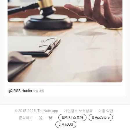
RSS Hunter
•
5월 3일
© 2015-2026, TheNote.app
·
개인정보 보호정책
·
이용 약관
·
갤럭시 스토어
 AppStore
문의하기
·
·
·
 MacOS