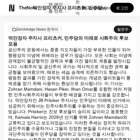
한
제
에이

TheNote
억만장자 주지사 프리츠커, 민주당의 미래로 사회주의 후...
국
GooglePlay
AppStore
로그인
품
전트
어
ZeroHedge News 한국어
팔로우
억만장자 주지사 프리츠커, 민주당의 미래로 사회주의 후보
포용
공산주의 운동에서는 종종 지도자들이 가장 부유한 인물이 되어 
형평성의 이념에 위배되는 경우가 많습니다. 모든 사회는 이념에 
관계없이 불균형적인 권력과 부를 가진 엘리트 계층을 발전시킵
니다. 사회주의 및 공산주의 국가는 역사적으로 극심한 권력 불
균형을 보여왔으며, 때로는 세습 승계에 의존하기도 했습니다. 
평등한 결과를 가진 경제적 유토피아라는 개념은 엘리트들이 통
제권을 얻기 위해 사용하는 환상으로 묘사됩니다. 이 기사는 
Zohran Mamdani, Hasan Piker, Ilhan Omar를 포함한 여러 저명
한 민주사회주의자들이 부유한 배경을 가지고 있음을 강조합니
다. 억만장자인 JB Pritzker 주지사는 민주당이 미래에 선거에서 
성공하기 위해서는 민주사회주의를 수용하는 것이 중요하다고 
믿습니다. Pritzker는 진보 후보들이 승리의 길이라고 옹호했으
며, Kamala Harris는 2028년 선거를 위해 Zohran Mamdani와 
교류하고 있다고 보도되었습니다. 이러한 추세는 정치적 좌파가 
급진주의를 수용하거나 그들의 진정한 본질을 드러내고 있으며, 
극단주의자들이 민주당을 장악하고 있다는 것을 시사합니다. 
Pritzker는 사회주의 급진주의에 대한 우려를 치매라고 일축했지