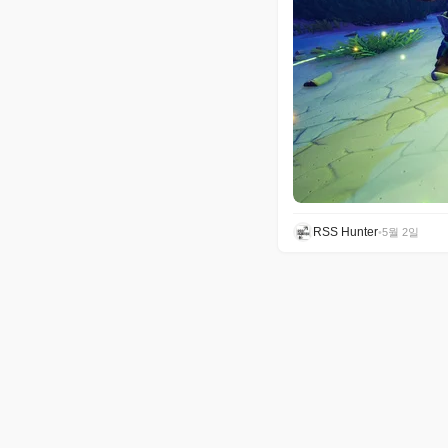
RSS Hunter
•
5월 2일