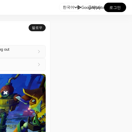

한국어
GooglePlay
AppStore
로그인
팔로우
ng out