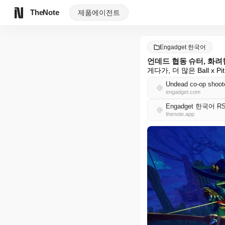
TheNote
제품
에이전트
Engadget 한국어
언데드 협동 슈터, 화려
게다가, 더 많은 Ball x 
Undead co-op shoote
engadget.com
Engadget 한국어 R
thenote.app