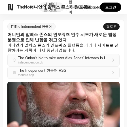
한
제
에이

TheNote
어니언의 알렉스 존스의 인포워즈 인수 시도가 새로운 법...
국
GooglePlay
AppStore
로그인
품
전트
어
The Independent 한국어
팔로우
어니언의 알렉스 존스의 인포워즈 인수 시도가 새로운 법정
분쟁으로 인해 난항을 겪고 있다
어니언의 알렉스 존스의 인포워즈 플랫폼을 패러디 사이트로 전
환하려는 계획이 다시 중단되었습니다.
The Onion's bid to take over Alex Jones' Infowars is in limbo as new court battles emerge
independent.co.uk
The Independent 한국어 RSS
thenote.app