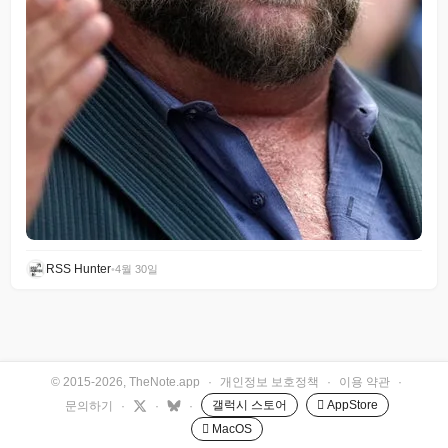
RSS Hunter
•
4월 30일
© 2015-2026, TheNote.app
·
개인정보 보호정책
·
이용 약관
·
갤럭시 스토어
 AppStore
문의하기
·
·
·
 MacOS