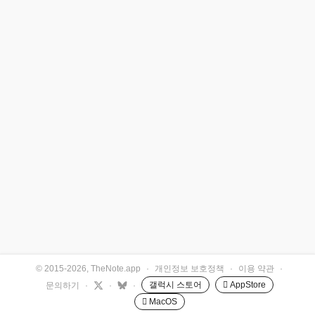
© 2015-2026, TheNote.app
·
개인정보 보호정책
·
이용 약관
·
갤럭시 스토어
 AppStore
문의하기
·
·
·
 MacOS