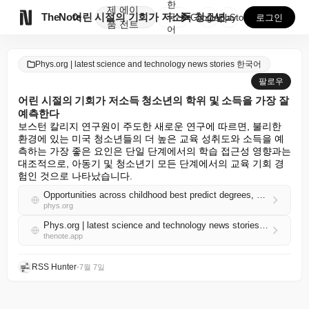
한
제
에이

TheNote
어린 시절의 기회가 저소득 청소년의 학위 및 소득을 가...
국
GooglePlay
AppStore
로그인
품
전트
어
Phys.org | latest science and technology news stories 한국어
팔로우
어린 시절의 기회가 저소득 청소년의 학위 및 소득을 가장 잘
예측한다
보스턴 칼리지 연구원이 주도한 새로운 연구에 따르면, 불리한 
환경에 있는 미국 청소년들의 더 높은 교육 성취도와 소득을 예
측하는 가장 좋은 요인은 단일 단계에서의 학습 접근성 영향과는 
대조적으로, 아동기 및 청소년기 모든 단계에서의 교육 기회 경
험인 것으로 나타났습니다.
Opportunities across childhood best predict degrees, earnings for low-income youth
phys.org
Phys.org | latest science and technology news stories 한국어 RSS
thenote.app
RSS Hunter
•
7월 7일