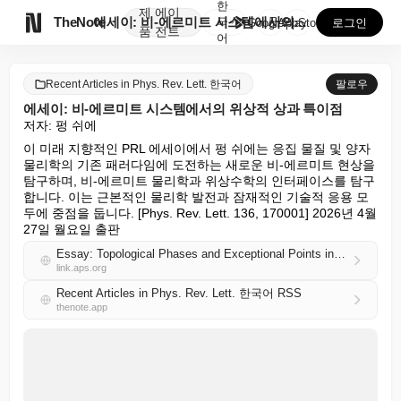
한
제
에이

TheNote
에세이: 비-에르미트 시스템에서의 위상적 상과 특이점
국
GooglePlay
AppStore
로그인
품
전트
어
Recent Articles in Phys. Rev. Lett. 한국어
팔로우
에세이: 비-에르미트 시스템에서의 위상적 상과 특이점
저자: 펑 쉬에
이 미래 지향적인 PRL 에세이에서 펑 쉬에는 응집 물질 및 양자 
물리학의 기존 패러다임에 도전하는 새로운 비-에르미트 현상을 
탐구하며, 비-에르미트 물리학과 위상수학의 인터페이스를 탐구
합니다. 이는 근본적인 물리학 발전과 잠재적인 기술적 응용 모
두에 중점을 둡니다. [Phys. Rev. Lett. 136, 170001] 2026년 4월 
27일 월요일 출판
Essay: Topological Phases and Exceptional Points in Non-Hermitian Systems
link.aps.org
Recent Articles in Phys. Rev. Lett. 한국어 RSS
thenote.app