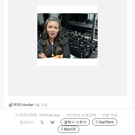
RSS Hunter
•
4월 27일
© 2015-2026, TheNote.app
·
개인정보 보호정책
·
이용 약관
·
갤럭시 스토어
 AppStore
문의하기
·
·
·
 MacOS