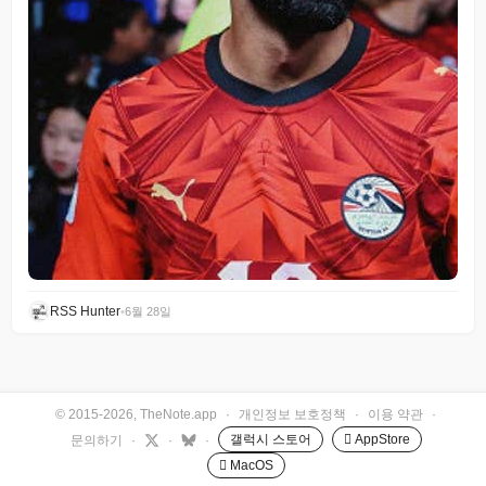
RSS Hunter
•
6월 28일
© 2015-2026, TheNote.app
·
개인정보 보호정책
·
이용 약관
·
갤럭시 스토어
 AppStore
문의하기
·
·
·
 MacOS