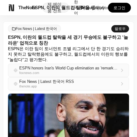
한
제
에이

TheNote
ESPN, 이란의 월드컵 탈락을 세 경기 무승에도 불구...
국
GooglePlay
AppStore
로그인
품
전트
어
Fox News | Latest 한국어
팔로우
ESPN, 이란의 월드컵 탈락을 세 경기 무승에도 불구하고 '놀
라운' 업적으로 칭찬
ESPN은 이란 팀이 토너먼트 조별 리그에서 단 한 경기도 승리하
지 못하고 탈락했음에도 불구하고, 월드컵에서의 이란의 행보를 
"놀랍다"고 평가했다.
ESPN honors Iran's World Cup elimination as 'remarkable' despite zero wins in three matches
foxnews.com
Fox News | Latest 한국어 RSS
thenote.app