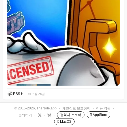
RSS Hunter
•
6월 28일
© 2015-2026, TheNote.app
·
개인정보 보호정책
·
이용 약관
·
갤럭시 스토어
 AppStore
문의하기
·
·
·
 MacOS