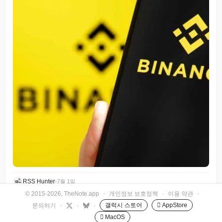
RSS Hunter
•
7월 1일
© 2015-2026, TheNote.app
·
개인정보 보호정책
·
이용 약관
·
갤럭시 스토어
 AppStore
문의하기
·
·
·
 MacOS