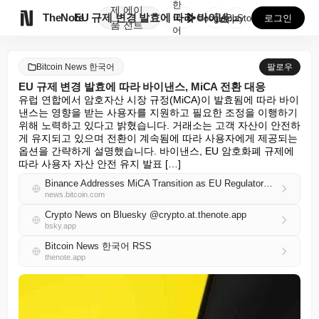
한
제
에이

TheNote
EU 규제 변경 발효에 따라 바이낸스, MiCA 전환 ...
국
GooglePlay
AppStore
로그인
품
전트
어
Bitcoin News 한국어
팔로우
EU 규제 변경 발효에 따라 바이낸스, MiCA 전환 대응
유럽 연합에서 암호자산 시장 규정(MiCA)이 발효됨에 따라 바이
낸스는 영향을 받는 사용자를 지원하고 필요한 조정을 이행하기 
위해 노력하고 있다고 밝혔습니다. 거래소는 고객 자산이 안전하
게 유지되고 있으며 전환이 계속됨에 따라 사용자에게 제공되는 
옵션을 간략하게 설명했습니다. 바이낸스, EU 암호화폐 규제에 
따라 사용자 자산 안전 유지 발표 […]
Binance Addresses MiCA Transition as EU Regulatory Changes Take Effect
news.bitcoin.com
Crypto News on Bluesky @crypto.at.thenote.app
bsky.app
Bitcoin News 한국어 RSS
thenote.app