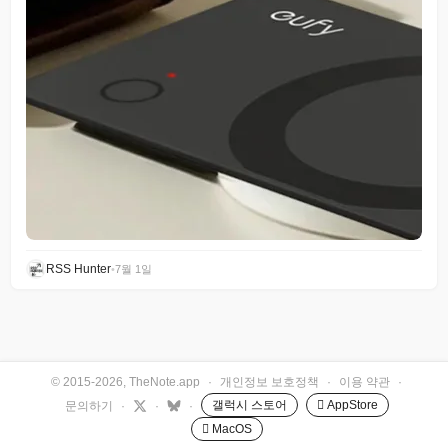
RSS Hunter
•
7월 1일
© 2015-2026, TheNote.app
·
개인정보 보호정책
·
이용 약관
·
갤럭시 스토어
 AppStore
문의하기
·
·
·
 MacOS