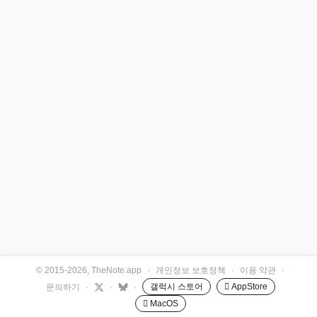
© 2015-2026, TheNote.app
·
개인정보 보호정책
·
이용 약관
·
갤럭시 스토어
 AppStore
문의하기
·
·
·
 MacOS