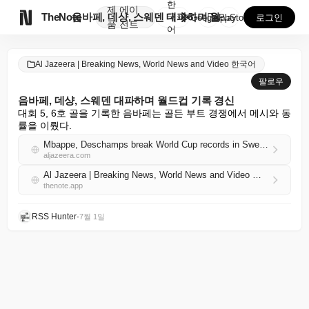
한
제
에이

TheNote
음바페, 데샹, 스웨덴 대파하며 월드컵 기록 경신
국
GooglePlay
AppStore
로그인
품
전트
어
Al Jazeera | Breaking News, World News and Video 한국어
팔로우
음바페, 데샹, 스웨덴 대파하며 월드컵 기록 경신
대회 5, 6호 골을 기록한 음바페는 골든 부트 경쟁에서 메시와 동
률을 이뤘다.
Mbappe, Deschamps break World Cup records in Sweden thrashing
aljazeera.com
Al Jazeera | Breaking News, World News and Video 한국어 RSS
thenote.app
RSS Hunter
•
7월 1일