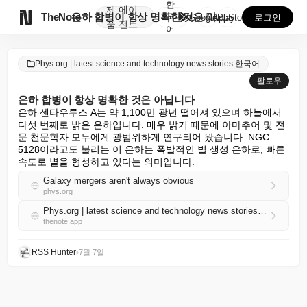
한
제
에이

TheNote
은하 합병이 항상 명확한 것은 아닙니다
국
GooglePlay
AppStore
로그인
품
전트
어
Phys.org | latest science and technology news stories 한국어
팔로우
은하 합병이 항상 명확한 것은 아닙니다
은하 센타우루스 A는 약 1,100만 광년 떨어져 있으며 하늘에서 
다섯 번째로 밝은 은하입니다. 매우 밝기 때문에 아마추어 및 전
문 천문학자 모두에게 광범위하게 연구되어 왔습니다. NGC 
5128이라고도 불리는 이 은하는 폭발적인 별 생성 은하로, 빠른 
속도로 별을 형성하고 있다는 의미입니다.
Galaxy mergers aren't always obvious
phys.org
Phys.org | latest science and technology news stories 한국어 RSS
thenote.app
RSS Hunter
•
7월 7일