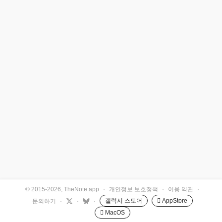
© 2015-2026, TheNote.app
·
개인정보 보호정책
·
이용 약관
·
갤럭시 스토어
 AppStore
문의하기
·
·
·
 MacOS