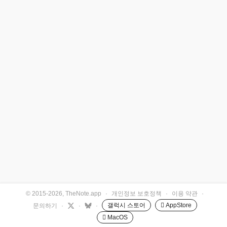
© 2015-2026, TheNote.app
·
개인정보 보호정책
·
이용 약관
·
갤럭시 스토어
 AppStore
문의하기
·
·
·
 MacOS