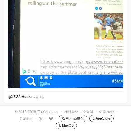
RSS Hunter
•
7월 1일
© 2015-2026, TheNote.app
·
개인정보 보호정책
·
이용 약관
·
갤럭시 스토어
 AppStore
문의하기
·
·
·
 MacOS