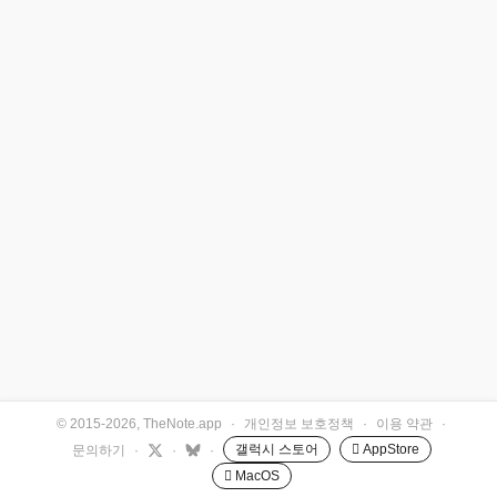
© 2015-2026, TheNote.app
·
개인정보 보호정책
·
이용 약관
·
갤럭시 스토어
 AppStore
문의하기
·
·
·
 MacOS