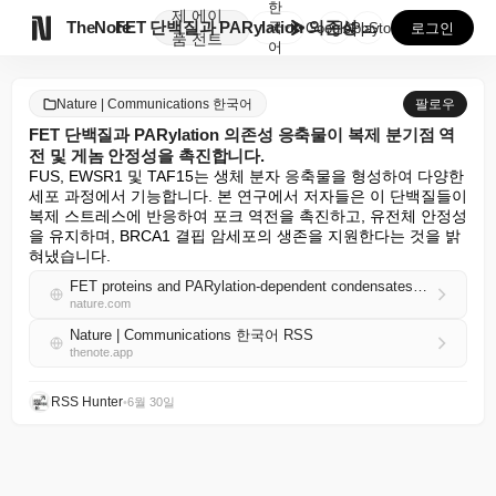
한
제
에이

TheNote
FET 단백질과 PARylation 의존성 응축물이 복...
국
GooglePlay
AppStore
로그인
품
전트
어
Nature | Communications 한국어
팔로우
FET 단백질과 PARylation 의존성 응축물이 복제 분기점 역
전 및 게놈 안정성을 촉진합니다.
FUS, EWSR1 및 TAF15는 생체 분자 응축물을 형성하여 다양한 
세포 과정에서 기능합니다. 본 연구에서 저자들은 이 단백질들이 
복제 스트레스에 반응하여 포크 역전을 촉진하고, 유전체 안정성
을 유지하며, BRCA1 결핍 암세포의 생존을 지원한다는 것을 밝
혀냈습니다.
FET proteins and PARylation-dependent condensates promote replication fork reversal and genome stability
nature.com
Nature | Communications 한국어 RSS
thenote.app
RSS Hunter
•
6월 30일