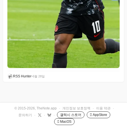
RSS Hunter
•
6월 28일
© 2015-2026, TheNote.app
·
개인정보 보호정책
·
이용 약관
·
갤럭시 스토어
 AppStore
문의하기
·
·
·
 MacOS