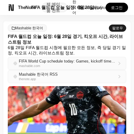
한
제
에이

TheNote
FIFA 월드컵 오늘 일정: 6월 28일 경기, 킥오프...
국
GooglePlay
AppStore
로그인
품
전트
어
Mashable 한국어
팔로우
FIFA 월드컵 오늘 일정: 6월 28일 경기, 킥오프 시간, 라이브
스트림 정보
6월 28일 FIFA 월드컵 시청에 필요한 모든 정보, 즉 당일 경기 일
정, 킥오프 시간, 라이브스트림 정보.
FIFA World Cup schedule today: Games, kickoff times, livestream info for June 28
mashable.com
Mashable 한국어 RSS
thenote.app