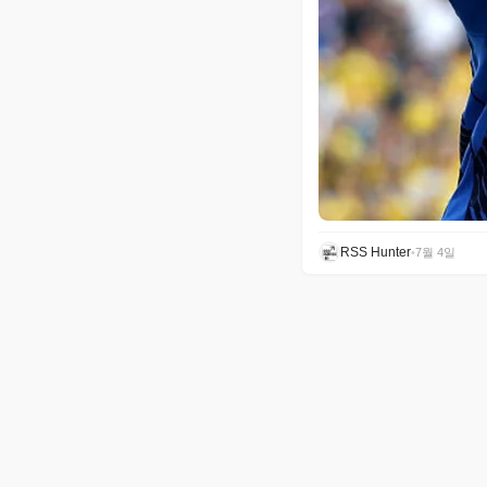
RSS Hunter
•
7월 4일