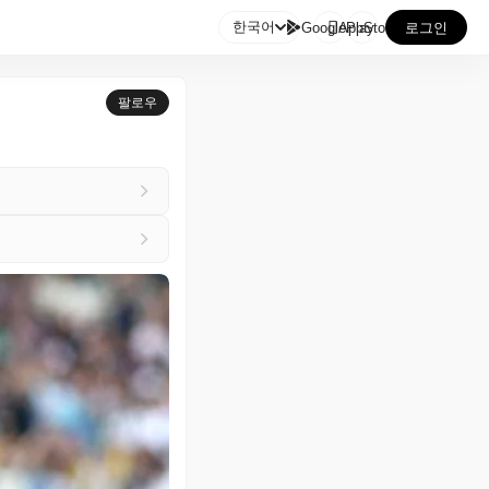

한국어
GooglePlay
AppStore
로그인
팔로우