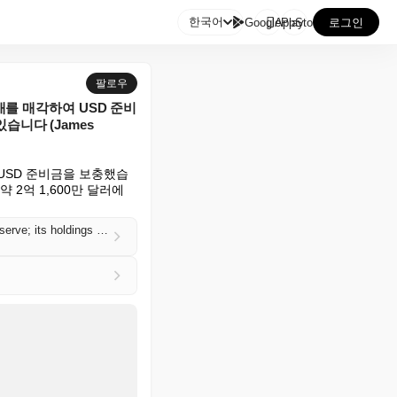

한국어
GooglePlay
AppStore
로그인
팔로우
588개를 매각하여 USD 준비
습니다 (James
하여 USD 준비금을 보충했습
약 2억 1,600만 달러에 
Filing: Strategy sold 3,588 bitcoin for ~$216M between June 29 and July 5 to replenish its USD reserve; its holdings have an $11.4B paper loss at current prices (James Hunt/The Block)