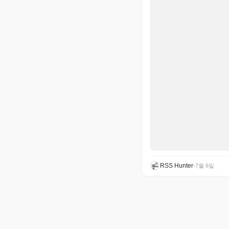
RSS Hunter
•
7월 6일