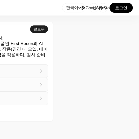

한국어
GooglePlay
AppStore
로그인
팔로우
다.
irst Recon의 AI 
상호 작용(인간 대 모델, 에이
책을 적용하며, 감사 준비