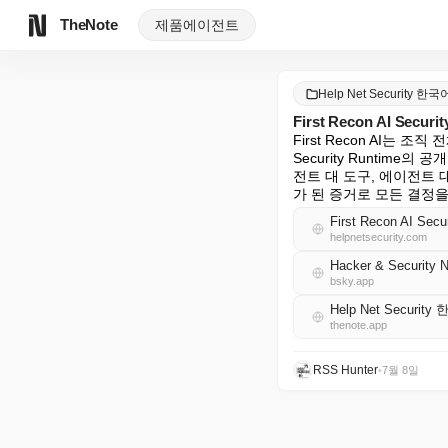
TheNote
제품
에이전트
Help Net Security 한국
First Recon AI S
First Recon AI는 
Security Runtime
전트 대 도구, 에이전트
가 된 증거로 모든 결정
First Recon AI Secur
helpnetsecurity.com
Hacker & Security 
bsky.app
Help Net Securit
thenote.app
RSS Hunter
•
7월 8일