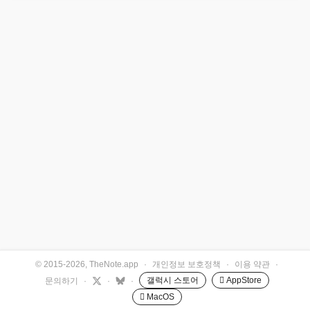
© 2015-2026, TheNote.app
·
개인정보 보호정책
·
이용 약관
·
갤럭시 스토어
 AppStore
문의하기
·
·
·
 MacOS