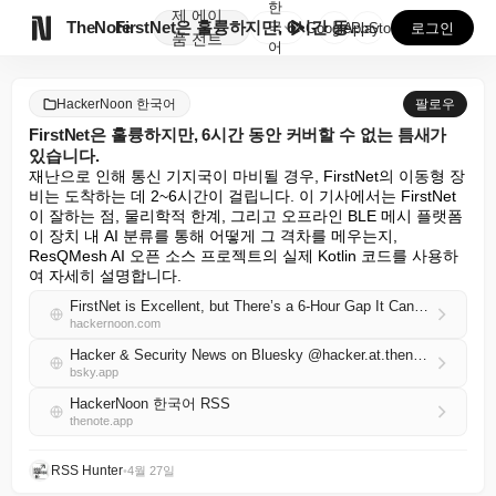
한
제
에이

TheNote
FirstNet은 훌륭하지만, 6시간 동안 커버할 수 ...
국
GooglePlay
AppStore
로그인
품
전트
어
HackerNoon 한국어
팔로우
FirstNet은 훌륭하지만, 6시간 동안 커버할 수 없는 틈새가
있습니다.
재난으로 인해 통신 기지국이 마비될 경우, FirstNet의 이동형 장
비는 도착하는 데 2~6시간이 걸립니다. 이 기사에서는 FirstNet
이 잘하는 점, 물리학적 한계, 그리고 오프라인 BLE 메시 플랫폼
이 장치 내 AI 분류를 통해 어떻게 그 격차를 메우는지, 
ResQMesh AI 오픈 소스 프로젝트의 실제 Kotlin 코드를 사용하
여 자세히 설명합니다.
FirstNet is Excellent, but There’s a 6-Hour Gap It Can’t Cover
hackernoon.com
Hacker & Security News on Bluesky @hacker.at.thenote.app
bsky.app
HackerNoon 한국어 RSS
thenote.app
RSS Hunter
•
4월 27일