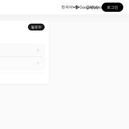

한국어
GooglePlay
AppStore
로그인
팔로우