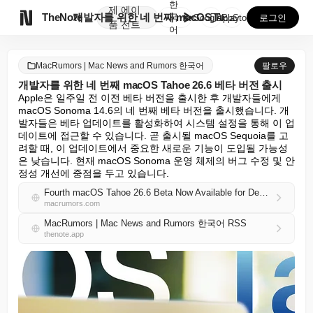
한
제
에이

TheNote
개발자를 위한 네 번째 macOS Tahoe 26.6 ...
국
GooglePlay
AppStore
로그인
품
전트
어
MacRumors | Mac News and Rumors 한국어
팔로우
개발자를 위한 네 번째 macOS Tahoe 26.6 베타 버전 출시
Apple은 일주일 전 이전 베타 버전을 출시한 후 개발자들에게 
macOS Sonoma 14.6의 네 번째 베타 버전을 출시했습니다. 개
발자들은 베타 업데이트를 활성화하여 시스템 설정을 통해 이 업
데이트에 접근할 수 있습니다. 곧 출시될 macOS Sequoia를 고
려할 때, 이 업데이트에서 중요한 새로운 기능이 도입될 가능성
은 낮습니다. 현재 macOS Sonoma 운영 체제의 버그 수정 및 안
정성 개선에 중점을 두고 있습니다.
Fourth macOS Tahoe 26.6 Beta Now Available for Developers
macrumors.com
MacRumors | Mac News and Rumors 한국어 RSS
thenote.app