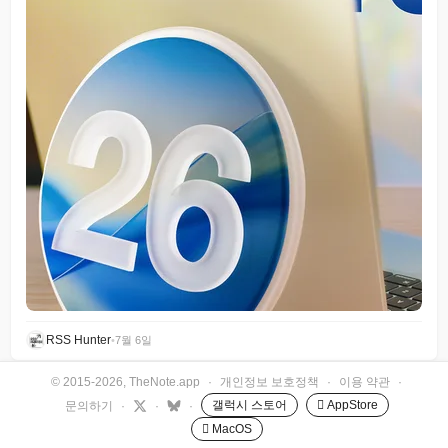
RSS Hunter
•
7월 6일
© 2015-2026, TheNote.app
·
개인정보 보호정책
·
이용 약관
·
갤럭시 스토어
 AppStore
문의하기
·
·
·
 MacOS