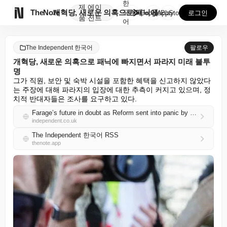
한
제
에이

TheNote
개혁당, 새로운 의혹으로 패닉에 빠지면서 파라지 미래 ...
국
GooglePlay
AppStore
로그인
품
전트
어
The Independent 한국어
팔로우
개혁당, 새로운 의혹으로 패닉에 빠지면서 파라지 미래 불투
명
그가 직원, 보안 및 숙박 시설을 포함한 혜택을 신고하지 않았다
는 주장에 대해 파라지의 입장에 대한 추측이 커지고 있으며, 정
치적 반대자들은 조사를 요구하고 있다.
Farage’s future in doubt as Reform sent into panic by fresh allegations
independent.co.uk
The Independent 한국어 RSS
thenote.app