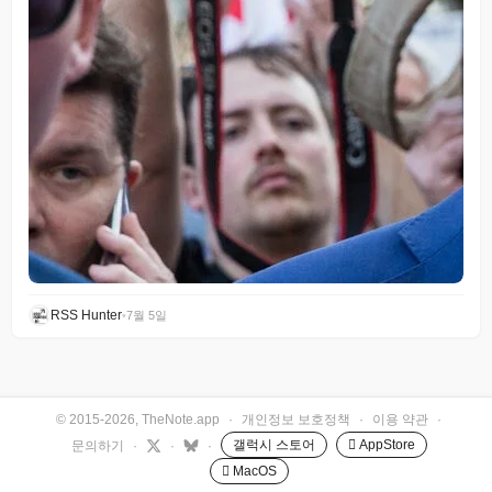
RSS Hunter
•
7월 5일
© 2015-2026, TheNote.app
·
개인정보 보호정책
·
이용 약관
·
갤럭시 스토어
 AppStore
문의하기
·
·
·
 MacOS