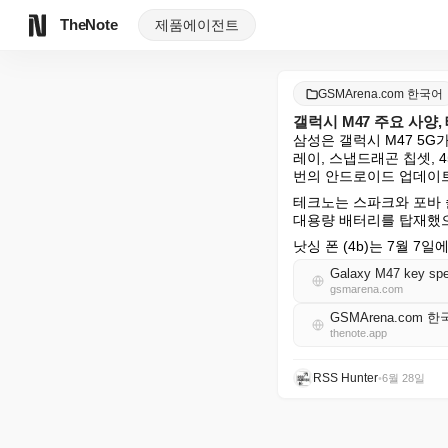
TheNote
제품
에이전트
GSMArena.com 한국어
갤럭시 M47 주요 사양,
삼성은 갤럭시 M47 5G가
레이, 스냅드래곤 칩셋, 4
번의 안드로이드 업데이트
테크노는 스파크와 포바 슬
대용량 배터리를 탑재했으며
낫싱 폰 (4b)는 7월 7일
Galaxy M47 key spec
gsmarena.com
GSMArena.com 한
thenote.app
RSS Hunter
•
6월 28일