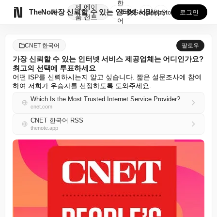
한
제
에이

TheNote
가장 신뢰할 수 있는 인터넷 서비스 제공업체는 어디인가...
국
GooglePlay
AppStore
로그인
품
전트
어
CNET 한국어
팔로우
가장 신뢰할 수 있는 인터넷 서비스 제공업체는 어디인가요?
최고의 선택에 투표하세요
어떤 ISP를 신뢰하시는지 알고 싶습니다. 짧은 설문조사에 참여
하여 저희가 우승자를 선정하도록 도와주세요.
Which Is the Most Trusted Internet Service Provider? Vote for Your Top Pick
cnet.com
CNET 한국어 RSS
thenote.app