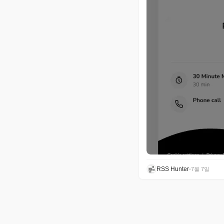
RSS Hunter
•
7월 7일