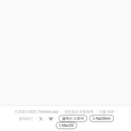
© 2015-2026, TheNote.app
·
개인정보 보호정책
·
이용 약관
·
갤럭시 스토어
 AppStore
문의하기
·
·
·
 MacOS