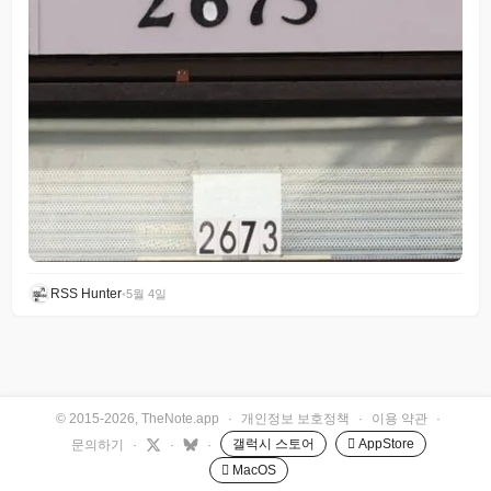
RSS Hunter
•
5월 4일
© 2015-2026, TheNote.app
·
개인정보 보호정책
·
이용 약관
·
갤럭시 스토어
 AppStore
문의하기
·
·
·
 MacOS