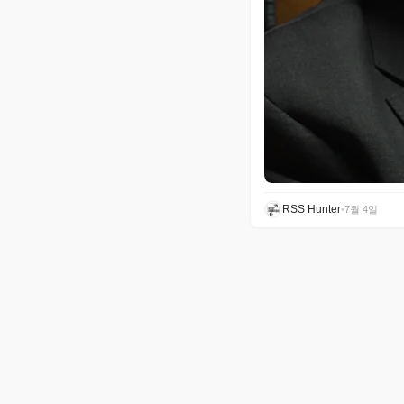
RSS Hunter
•
7월 4일