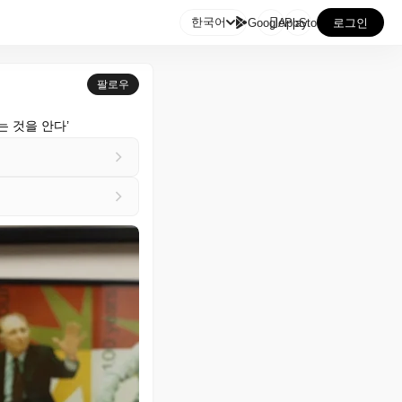

한국어
GooglePlay
AppStore
로그인
팔로우
 것을 안다’